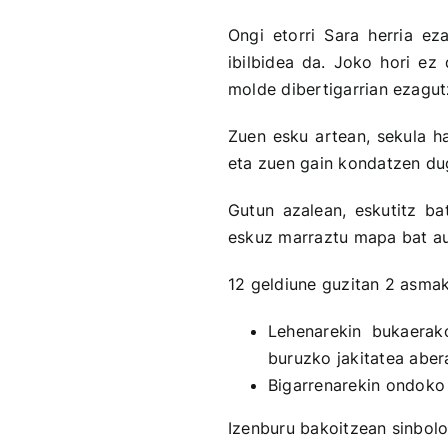
Ongi etorri Sara herria e
ibilbidea da. Joko hori ez 
molde dibertigarrian ezagut
Zuen esku artean, sekula h
eta zuen gain kondatzen du
Gutun azalean, eskutitz ba
eskuz marraztu mapa bat au
12 geldiune guzitan 2 asma
Lehenarekin bukaerako
buruzko jakitatea aber
Bigarrenarekin ondoko
Izenburu bakoitzean sinbolo