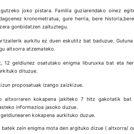
zagutzeko joko pistara. Familia guziarendako oinez eg
dagoenez kronometratua, gure herria, bere historia,ber
zera gonbidatzen zaituztegu.
artzailerik aurkitu ez duen eskutitz bat baduzue. Gutu
gu altxorra atzemateko.
t, 12 geldiunez osatutako enigma liburuxka bat eta her
rkituko dituzue.
kizun proposatuak izango zaizkizue.
 altxorraren kokapena jakiteko 7 hitz gakotatik bat 
asteko informazioa jasoko duzue.
 geldiunearen kokapena aurkituko duzue.
 batek zein enigma mota den argituko dizue ( altxorra/ or