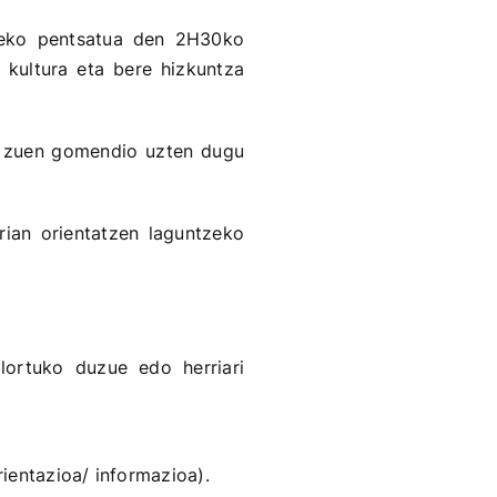
iteko pentsatua den 2H30ko
e kultura eta bere hizkuntza
na zuen gomendio uzten dugu
rian orientatzen laguntzeko
lortuko duzue edo herriari
ientazioa/ informazioa).