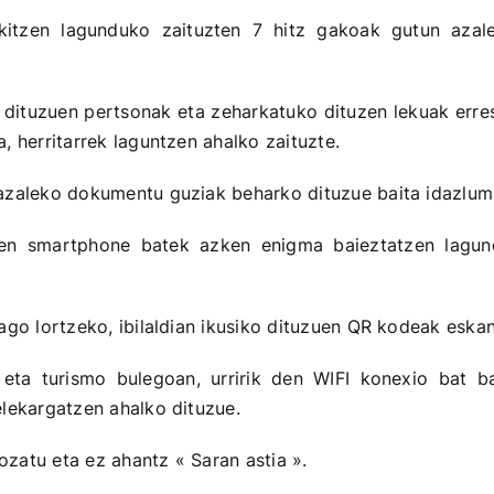
kitzen lagunduko zaituzten 7 hitz gakoak gutun azal
o dituzuen pertsonak eta zeharkatuko dituzen lekuak err
, herritarrek laguntzen ahalko zaituzte.
azaleko dokumentu guziak beharko dituzue baita idazlum
en smartphone batek azken enigma baieztatzen lagun
ago lortzeko, ibilaldian ikusiko dituzuen QR kodeak eska
n eta turismo bulegoan, urririk den WIFI konexio bat 
lekargatzen ahalko dituzue.
gozatu eta ez ahantz « Saran astia ».