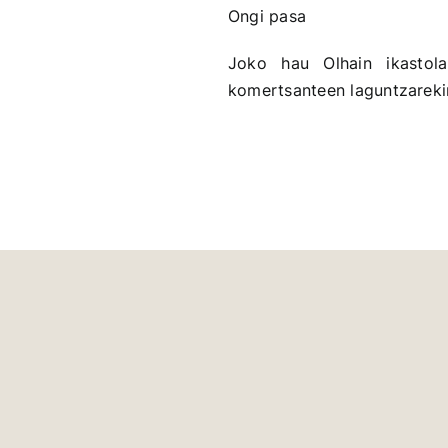
Ongi pasa
Joko hau Olhain ikastol
komertsanteen laguntzareki