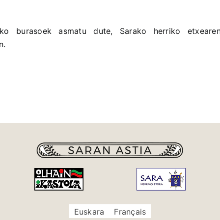
ako burasoek asmatu dute, Sarako herriko etxearen
n.
Euskara
Français