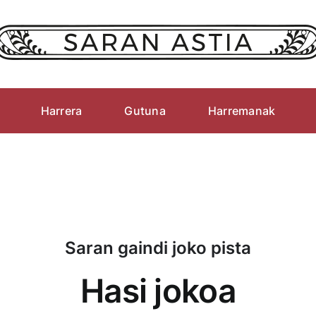
Harrera
Gutuna
Harremanak
Saran gaindi joko pista
Hasi jokoa