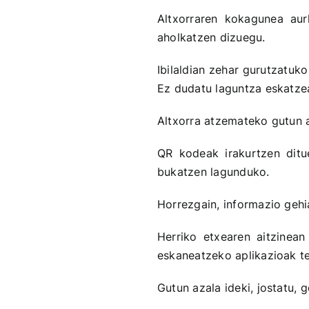
Altxorraren kokagunea aur
aholkatzen dizuegu.
Ibilaldian zehar gurutzatuk
Ez dudatu laguntza eskatzea
Altxorra atzemateko gutun 
QR kodeak irakurtzen ditu
bukatzen lagunduko.
Horrezgain, informazio gehi
Herriko etxearen aitzinea
eskaneatzeko aplikazioak te
Gutun azala ideki, jostatu, 