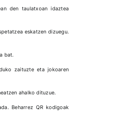
ean den taulatxoan idaztea
espetatzea eskatzen dizuegu.
a bat.
duko zaituzte eta jokoaren
neatzen ahalko dituzue.
bada. Beharrez QR kodigoak